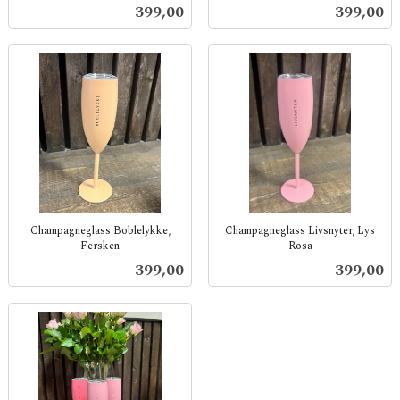
inkl.
inkl.
Pris
Pris
399,00
399,00
mva.
mva.
Champagneglass Boblelykke,
Champagneglass Livsnyter, Lys
Fersken
Rosa
inkl.
inkl.
Pris
Pris
399,00
399,00
mva.
mva.