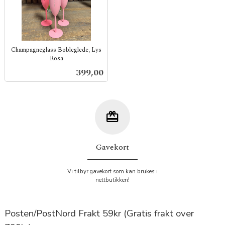
Champagneglass Bobleglede, Lys
Rosa
inkl.
Pris
399,00
mva.
Gavekort
Vi tilbyr gavekort som kan brukes i
nettbutikken!
Posten/PostNord Frakt 59kr (Gratis frakt over