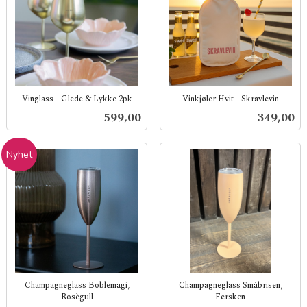
Vinglass - Glede & Lykke 2pk
Vinkjøler Hvit - Skravlevin
inkl.
inkl.
Pris
Pris
599,00
349,00
mva.
mva.
Nyhet
Champagneglass Boblemagi,
Champagneglass Småbrisen,
Rosègull
Fersken