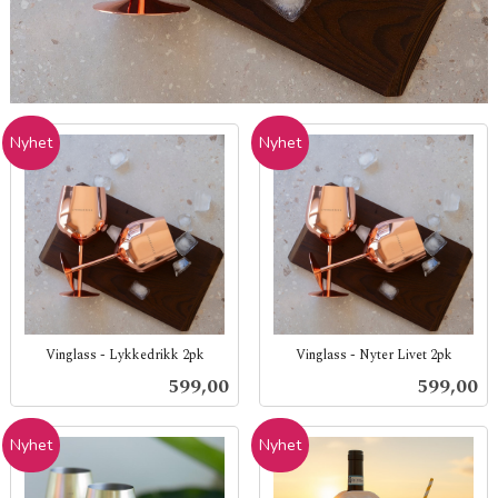
Nyhet
Nyhet
Vinglass - Lykkedrikk 2pk
Vinglass - Nyter Livet 2pk
inkl.
inkl.
Pris
Pris
599,00
599,00
mva.
mva.
Nyhet
Nyhet