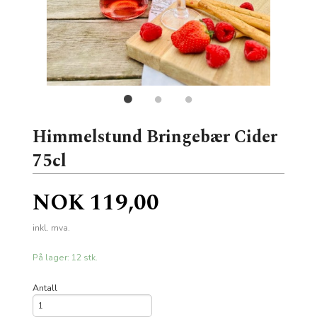
Himmelstund Bringebær Cider
75cl
Pris
NOK
119,00
inkl. mva.
På lager: 12 stk.
Antall