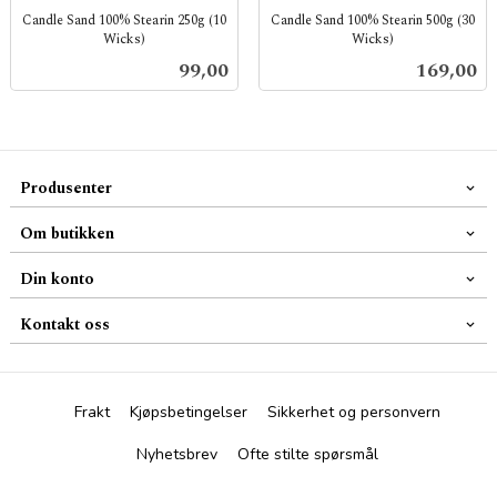
Candle Sand 100% Stearin 250g (10
Candle Sand 100% Stearin 500g (30
Wicks)
Wicks)
inkl.
inkl.
Pris
Pris
99,00
169,00
mva.
mva.
Produsenter
Om butikken
Din konto
Kontakt oss
Frakt
Kjøpsbetingelser
Sikkerhet og personvern
Nyhetsbrev
Ofte stilte spørsmål