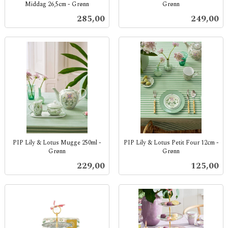
Middag 26,5cm - Grønn
Grønn
inkl.
inkl.
Pris
Pris
285,00
249,00
mva.
mva.
PIP Lily & Lotus Mugge 250ml -
PIP Lily & Lotus Petit Four 12cm -
Grønn
Grønn
inkl.
inkl.
Pris
Pris
229,00
125,00
mva.
mva.