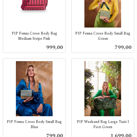
PIP Fenna Cross Body Bag
PIP Fenna Cross Body Small Bag
Medium Stripe Pink
Green
inkl.
inkl.
Pris
Pris
999,00
799,00
mva.
mva.
PIP Fenna Cross Body Small Bag
PIP Weekend Bag Large Tutti I
Blue
Fiori Green
inkl.
inkl.
Pris
Pris
799,00
1 699,00