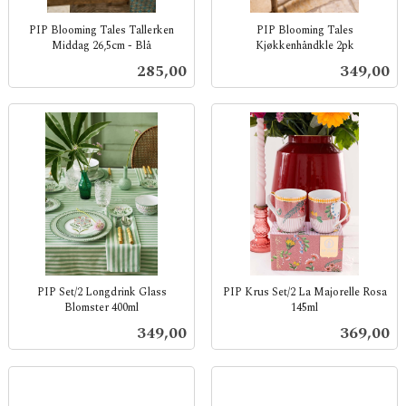
PIP Blooming Tales Tallerken
PIP Blooming Tales
Middag 26,5cm - Blå
Kjøkkenhåndkle 2pk
inkl.
inkl.
Pris
Pris
285,00
349,00
mva.
mva.
PIP Set/2 Longdrink Glass
PIP Krus Set/2 La Majorelle Rosa
Blomster 400ml
145ml
inkl.
inkl.
Pris
Pris
349,00
369,00
mva.
mva.