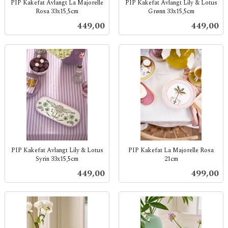
PIP Kakefat Avlangt La Majorelle
PIP Kakefat Avlangt Lily & Lotus
Rosa 33x15,5cm
Grønn 33x15,5cm
inkl.
inkl.
Pris
Pris
449,00
449,00
mva.
mva.
PIP Kakefat Avlangt Lily & Lotus
PIP Kakefat La Majorelle Rosa
Syrin 33x15,5cm
21cm
inkl.
inkl.
Pris
Pris
449,00
499,00
mva.
mva.