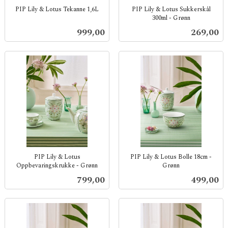
PIP Lily & Lotus Tekanne 1,6L
PIP Lily & Lotus Sukkerskål
300ml - Grønn
inkl.
inkl.
mva.
Pris
Pris
999,00
269,00
mva.
PIP Lily & Lotus
PIP Lily & Lotus Bolle 18cm -
Oppbevaringskrukke - Grønn
Grønn
inkl.
inkl.
Pris
Pris
799,00
499,00
mva.
mva.