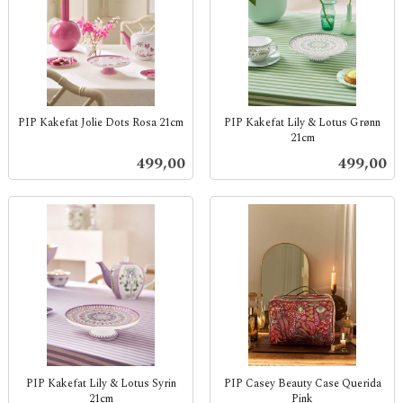
PIP Kakefat Jolie Dots Rosa 21cm
PIP Kakefat Lily & Lotus Grønn
21cm
inkl.
inkl.
mva.
Pris
Pris
499,00
499,00
mva.
PIP Kakefat Lily & Lotus Syrin
PIP Casey Beauty Case Querida
21cm
Pink