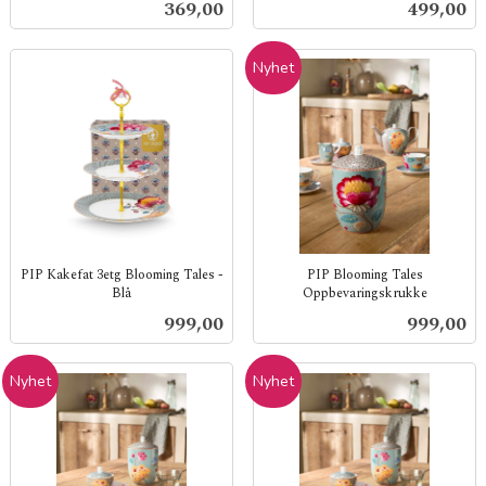
Pris
Pris
369,00
499,00
mva.
mva.
Nyhet
PIP Kakefat 3etg Blooming Tales -
PIP Blooming Tales
Blå
Oppbevaringskrukke
inkl.
inkl.
Pris
Pris
999,00
999,00
mva.
mva.
Nyhet
Nyhet