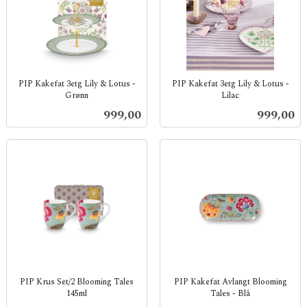
PIP Kakefat 3etg Lily & Lotus -
PIP Kakefat 3etg Lily & Lotus -
Grønn
Lilac
inkl.
inkl.
Pris
Pris
999,00
999,00
mva.
mva.
PIP Krus Set/2 Blooming Tales
PIP Kakefat Avlangt Blooming
145ml
Tales - Blå
inkl.
inkl.