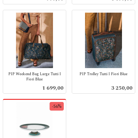
mva.
mva.
PIP Weekend Bag Large Tutti I
PIP Trolley Tutti I Fiori Blue
Fiori Blue
inkl.
inkl.
mva.
Pris
Pris
1 699,00
3 250,00
mva.
-56%