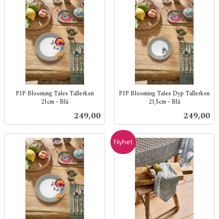
PIP Blooming Tales Tallerken
PIP Blooming Tales Dyp Tallerken
21cm - Blå
21,5cm - Blå
inkl.
inkl.
Pris
Pris
249,00
249,00
mva.
mva.
Nyhet