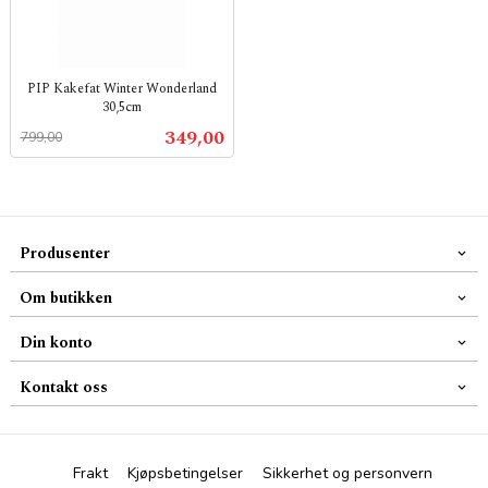
PIP Kakefat Winter Wonderland
30,5cm
Rabatt
inkl.
Tilbud
349,00
799,00
mva.
Produsenter
Om butikken
Din konto
Kontakt oss
Frakt
Kjøpsbetingelser
Sikkerhet og personvern