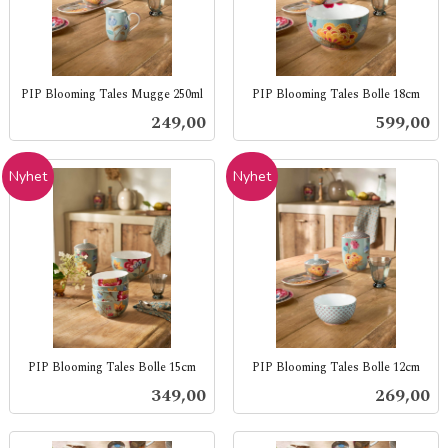
PIP Blooming Tales Mugge 250ml
PIP Blooming Tales Bolle 18cm
inkl.
inkl.
Pris
Pris
249,00
599,00
mva.
mva.
Nyhet
Nyhet
PIP Blooming Tales Bolle 15cm
PIP Blooming Tales Bolle 12cm
inkl.
inkl.
Pris
Pris
349,00
269,00
mva.
mva.