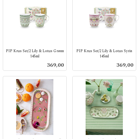
PIP Krus Set/2 Lily & Lotus Grønn
PIP Krus Set/2 Lily & Lotus Syrin
145ml
145ml
inkl.
inkl.
Pris
Pris
369,00
369,00
mva.
mva.