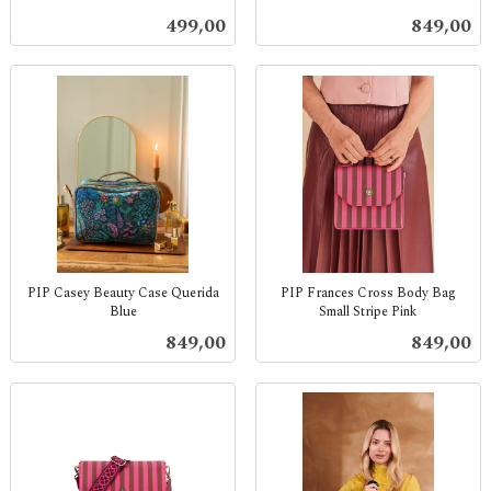
inkl.
inkl.
Pris
Pris
499,00
849,00
mva.
mva.
PIP Casey Beauty Case Querida
PIP Frances Cross Body Bag
Blue
Small Stripe Pink
inkl.
inkl.
Pris
Pris
849,00
849,00
mva.
mva.