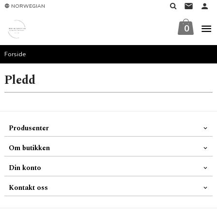
Gå
NORWEGIAN
til
innholdet
0
Forside
Pledd
Produsenter
Om butikken
Din konto
Kontakt oss