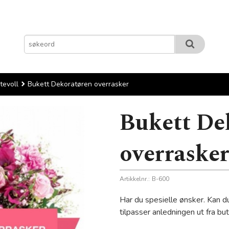
tevoll
Bukett Dekoratøren overrasker
Bukett De
overraske
Artikkelnr.:
B-600
Har du spesielle ønsker. Kan du
tilpasser anledningen ut fra bu