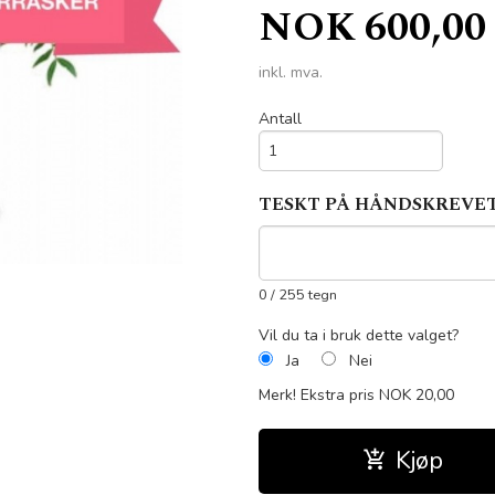
Pris
NOK
600,00
inkl. mva.
Antall
TESKT PÅ HÅNDSKREVE
0
/ 255 tegn
Vil du ta i bruk dette valget?
Ja
Nei
Merk!
Ekstra pris NOK 20,00
Kjøp