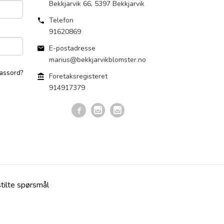
Bekkjarvik 66
,
5397
Bekkjarvik
Telefon
91620869
E-postadresse
marius@bekkjarvikblomster.no
assord?
Foretaksregisteret
914917379
stilte spørsmål