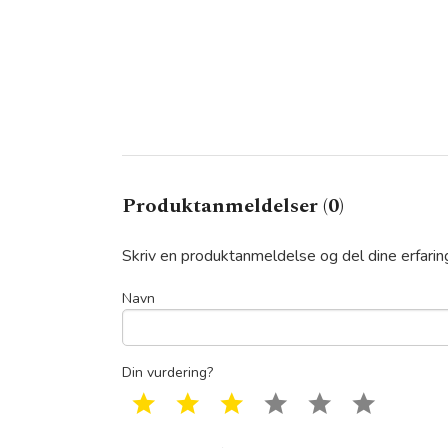
Produktanmeldelser (0)
Skriv en produktanmeldelse og del dine erfari
Navn
Din vurdering?
1 star
2 star
3 star
4 star
5 star
6 star