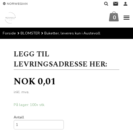
Gå
NORWEGIAN
til
innholdet
0
Forside
BLOMSTER
Buketter, leveres kun i Austevoll
LEGG TIL
LEVRINGSADRESSE HER:
Pris
NOK
0,01
inkl. mva.
På lager: 100+ stk.
Antall