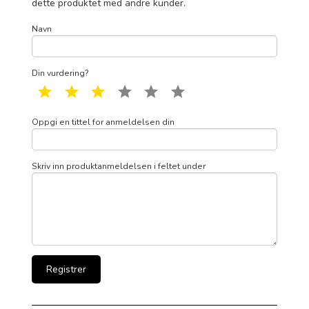
dette produktet med andre kunder.
Navn
Din vurdering?
1 star
2 star
3 star
4 star
5 star
6 star
Oppgi en tittel for anmeldelsen din
Skriv inn produktanmeldelsen i feltet under