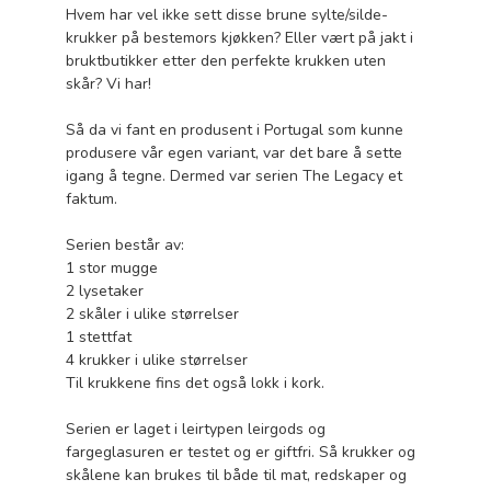
Hvem har vel ikke sett disse brune sylte/silde-
krukker på bestemors kjøkken? Eller vært på jakt i
bruktbutikker etter den perfekte krukken uten
skår? Vi har!
Så da vi fant en produsent i Portugal som kunne
produsere vår egen variant, var det bare å sette
igang å tegne. Dermed var serien The Legacy et
faktum.
Serien består av:
1 stor mugge
2 lysetaker
2 skåler i ulike størrelser
1 stettfat
4 krukker i ulike størrelser
Til krukkene fins det også lokk i kork.
Serien er laget i leirtypen leirgods og
fargeglasuren er testet og er giftfri. Så krukker og
skålene kan brukes til både til mat, redskaper og