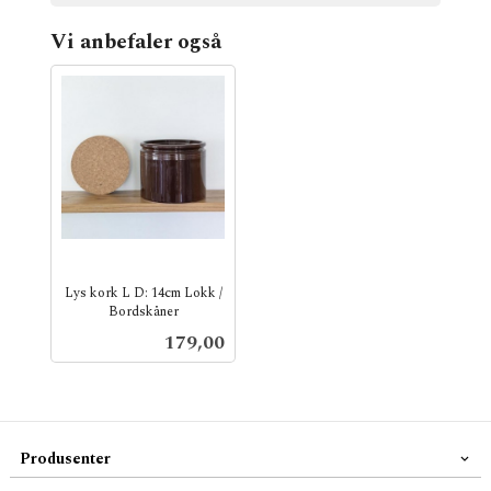
Vi anbefaler også
Lys kork L D: 14cm Lokk /
Bordskåner
inkl.
Pris
179,00
mva.
Produsenter