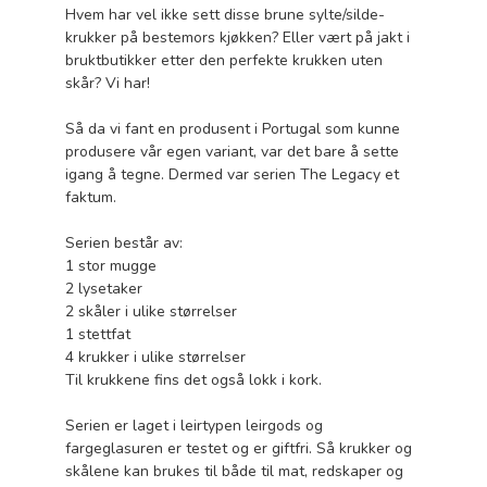
Hvem har vel ikke sett disse brune sylte/silde-
krukker på bestemors kjøkken? Eller vært på jakt i
bruktbutikker etter den perfekte krukken uten
skår? Vi har!
Så da vi fant en produsent i Portugal som kunne
produsere vår egen variant, var det bare å sette
igang å tegne. Dermed var serien The Legacy et
faktum.
Serien består av:
1 stor mugge
2 lysetaker
2 skåler i ulike størrelser
1 stettfat
4 krukker i ulike størrelser
Til krukkene fins det også lokk i kork.
Serien er laget i leirtypen leirgods og
fargeglasuren er testet og er giftfri. Så krukker og
skålene kan brukes til både til mat, redskaper og