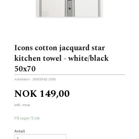
Icons cotton jacquard star
kitchen towel - white/black
50x70
Artikkelnr.:
10003042-1900
Pris
NOK
149,00
inkl. mva.
På lager: 5 stk.
Antall