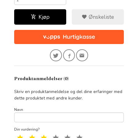
Kjøp
Ønskeliste
Produktanmeldelser (0)
Skriv en produktanmeldelse og del dine erfaringer med
dette produktet med andre kunder.
Navn
Din vurdering?
1 star
2 star
3 star
4 star
5 star
6 star