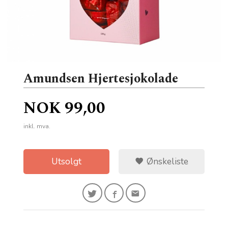
Amundsen Hjertesjokolade
Pris
NOK
99,00
inkl. mva.
Utsolgt
Ønskeliste