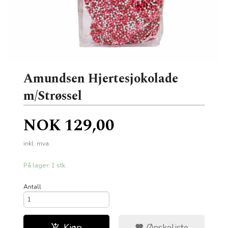
Amundsen Hjertesjokolade
m/Strøssel
Pris
NOK
129,00
inkl. mva.
På lager: 1 stk.
Antall
Kjøp
Ønskeliste