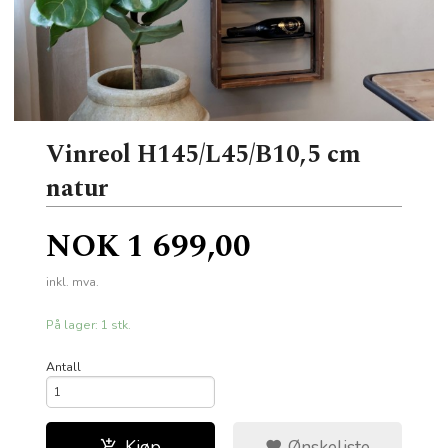
Vinreol H145/L45/B10,5 cm
natur
Pris
NOK
1 699,00
inkl. mva.
På lager: 1 stk.
Antall
Kjøp
Ønskeliste