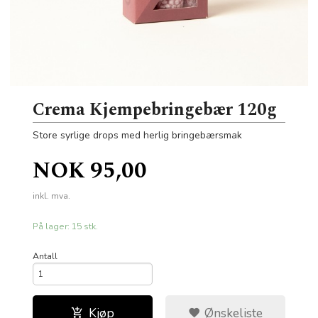
Crema Kjempebringebær 120g
Store syrlige drops med herlig bringebærsmak
Pris
NOK
95,00
inkl. mva.
På lager: 15 stk.
Antall
Kjøp
Ønskeliste