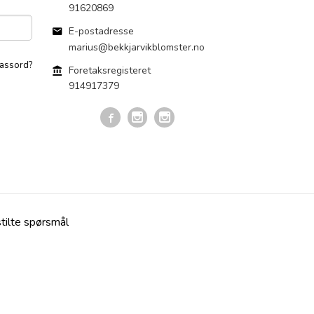
91620869
E-postadresse
marius@bekkjarvikblomster.no
assord?
Foretaksregisteret
914917379
stilte spørsmål