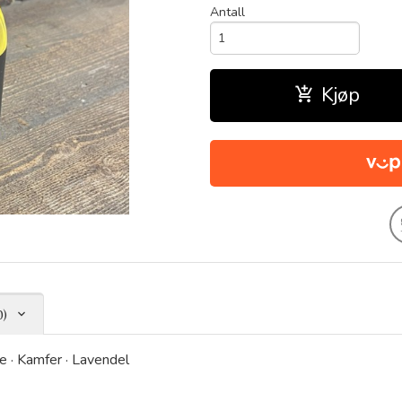
Antall
Kjøp
0)
e · Kamfer · Lavendel