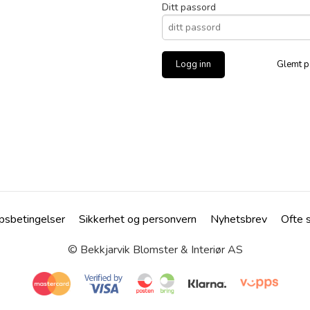
Ditt passord
Glemt p
psbetingelser
Sikkerhet og personvern
Nyhetsbrev
Ofte 
© Bekkjarvik Blomster & Interiør AS