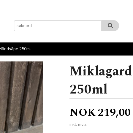
 Håndsåpe 250ml
Miklagard
250ml
Pris
NOK
219,00
inkl. mva.