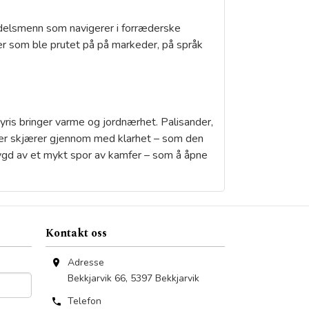
ndelsmenn som navigerer i forræderske
er som ble prutet på på markeder, på språk
is bringer varme og jordnærhet. Palisander,
fer skjærer gjennom med klarhet – som den
erbygd av et mykt spor av kamfer – som å åpne
Kontakt oss
Adresse
Bekkjarvik 66
,
5397
Bekkjarvik
Telefon