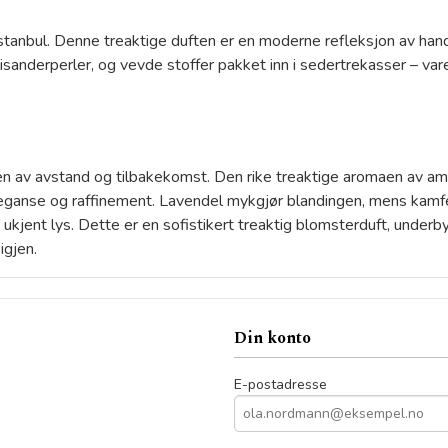
stanbul. Denne treaktige duften er en moderne refleksjon av ha
sanderperler, og vevde stoffer pakket inn i sedertrekasser – var
av avstand og tilbakekomst. Den rike treaktige aromaen av amyr
 eleganse og raffinement. Lavendel mykgjør blandingen, mens kam
 i ukjent lys. Dette er en sofistikert treaktig blomsterduft, und
igjen.
Din konto
E-postadresse