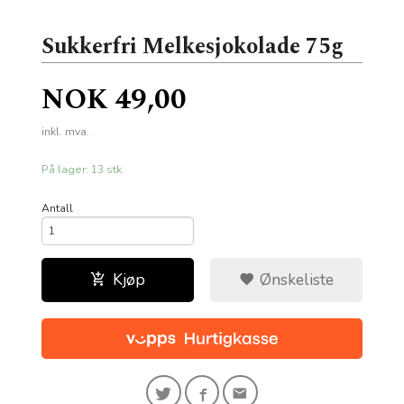
Sukkerfri Melkesjokolade 75g
Pris
NOK
49,00
inkl. mva.
På lager: 13 stk.
Antall
Kjøp
Ønskeliste