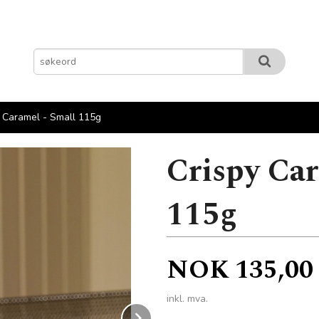
y Caramel - Small 115g
Crispy Car
115g
Pris
NOK
135,00
inkl. mva.
Next