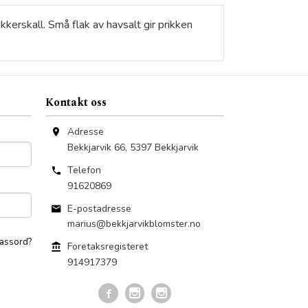
kkerskall. Små flak av havsalt gir prikken
Kontakt oss
Adresse
Bekkjarvik 66
,
5397
Bekkjarvik
Telefon
91620869
E-postadresse
marius@bekkjarvikblomster.no
assord?
Foretaksregisteret
914917379