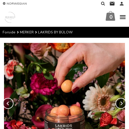
Gå
NORWEGIAN
til
innholdet
0
Forside
MERKER
LAKRIDS BY BÜLOW
Prev
N