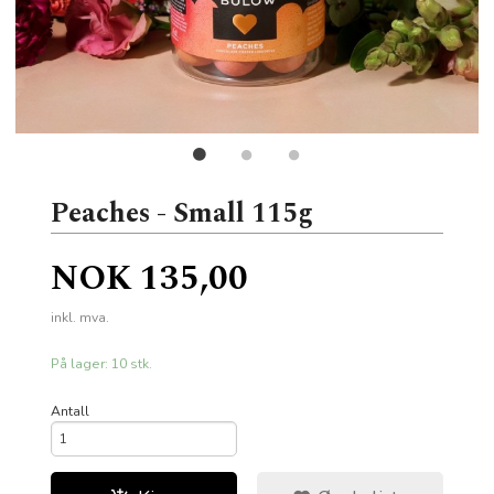
Peaches - Small 115g
Pris
NOK
135,00
inkl. mva.
På lager: 10 stk.
Antall