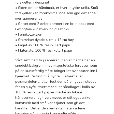
forskjellen i designet
• Siden det er håndmalt, er hvert stykke unikt. Små
forskjeller kan forekomme, noe som gjør det enda
mer sjarmerende
• Settet med 2 deler kommer i en brun boks med
Lexington-kunstverk og plastlokk.
• Feriekolleksjon
• Størrelse: dybde 4 cm x 12 cm høy
• Laget av 100 % resirkulert papir
• Materiale: 100 % resirkulert papir
Vårt sett med to julepærer i papier maché har en
snødekt bakgrunn med majestetiske furutrær, som
på en kunstferdig måte bringer litt av naturen inn i
hjemmet. Perfekt til å pynte juletreet eller
peismantelen ... eller fest den på en gave i stedet
for en sløyfe. Hvert møbel er håndlaget i India av
100 % resirkulert papier maché av lokale
håndverkere, og hvert møbel er sitt eget unike
kunstverk med små variasjoner som gir det
karakter. Det er den perfekte måten å feire
høytiden på en sosialt ansvarlig måte.