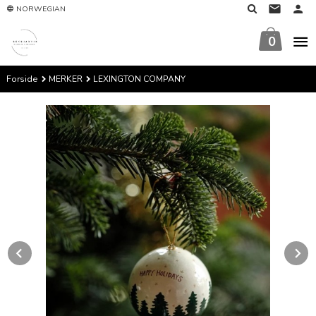
Gå
NORWEGIAN
til
innholdet
0
Forside
MERKER
LEXINGTON COMPANY
Prev
N