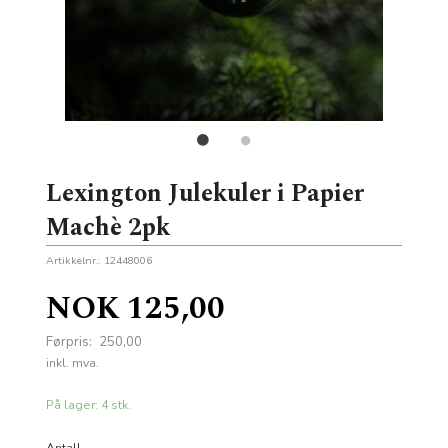
Lexington Julekuler i Papier
Machè 2pk
Artikkelnr.:
12448006
Tilbud
NOK
125,00
Førpris:
250,00
Rabatt
inkl. mva.
På lager: 4 stk.
Antall