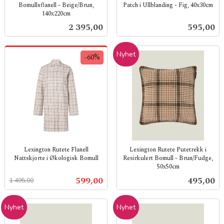
Bomullsflanell - Beige/Brun,
Patch i Ullblanding - Fig, 40x30cm
140x220cm
inkl.
inkl.
mva.
Pris
Pris
2 395,00
595,00
mva.
Nyhet
-60%
Lexington Rutete Flanell
Lexington Rutete Putetrekk i
Nattskjorte i Økologisk Bomull
Resirkulert Bomull - Brun/Fudge,
50x50cm
Rabatt
inkl.
inkl.
mva.
Tilbud
Pris
599,00
495,00
1 495,00
mva.
Nyhet
Nyhet