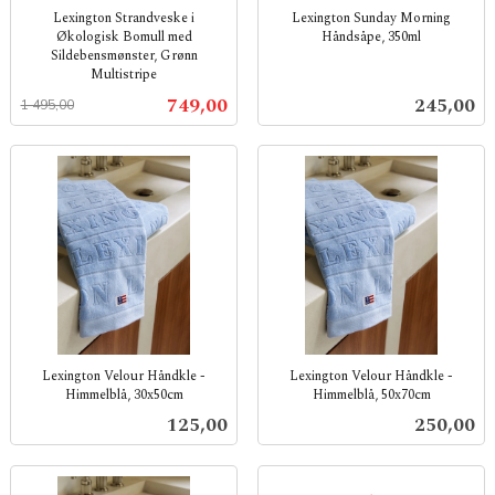
Lexington Strandveske i
Lexington Sunday Morning
Økologisk Bomull med
Håndsåpe, 350ml
Sildebensmønster, Grønn
inkl.
Multistripe
mva.
Rabatt
inkl.
Tilbud
Pris
749,00
245,00
1 495,00
mva.
Lexington Velour Håndkle -
Lexington Velour Håndkle -
Himmelblå, 30x50cm
Himmelblå, 50x70cm
inkl.
inkl.
Pris
Pris
125,00
250,00
mva.
mva.