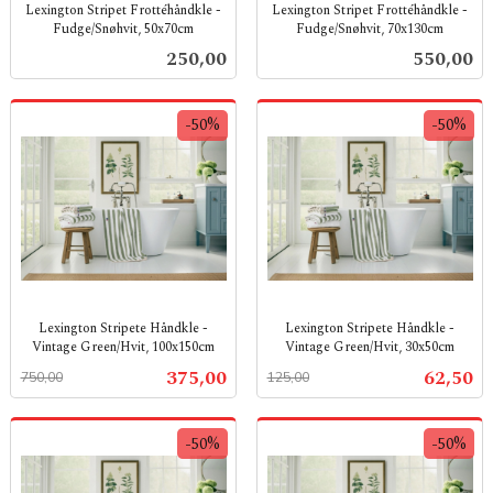
Lexington Stripet Frottéhåndkle -
Lexington Stripet Frottéhåndkle -
Fudge/Snøhvit, 50x70cm
Fudge/Snøhvit, 70x130cm
inkl.
inkl.
Pris
Pris
250,00
550,00
mva.
mva.
-50%
-50%
Lexington Stripete Håndkle -
Lexington Stripete Håndkle -
Vintage Green/Hvit, 100x150cm
Vintage Green/Hvit, 30x50cm
Rabatt
inkl.
Rabatt
inkl.
Tilbud
Tilbud
375,00
62,50
750,00
125,00
mva.
mva.
-50%
-50%