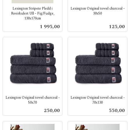
Lexington Stripete Pledd i
Lexington Original towel charcoal -
Resirkulert Ull - Fig/Fudge,
30x50
130x170cm
inkl.
inkl.
mva.
Pris
Pris
1 995,00
125,00
mva.
Lexington Original towel charcoal -
Lexington Original towel charcoal -
50x70
70x130
inkl.
inkl.
Pris
Pris
250,00
550,00
mva.
mva.