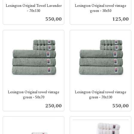
Lexington Original Towel Lavender
Lexington Original towel vintage
- 70x130
green - 30x50
inkl.
inkl.
Pris
Pris
550,00
125,00
mva.
mva.
Lexington Original towel vintage
Lexington Original towel vintage
green - 50x70
green - 70x130
inkl.
inkl.
Pris
Pris
250,00
550,00
mva.
mva.