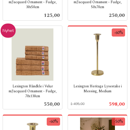
m/Jacquard Ornament - Fudge,
m/Jacquard Ornament - Fudge,
30x50cm
50x70cm
inkl.
inkl.
Pris
Pris
125,00
250,00
mva.
mva.
Nyhet
-60%
Lexington Håndkle i Velur
Lexington Heritage Lysestake i
m/Jacquard Ornament - Fudge,
Messing, Medium
70x130cm
Rabatt
inkl.
inkl.
mva.
Pris
Tilbud
550,00
598,00
1 495,00
mva.
-60%
-50%