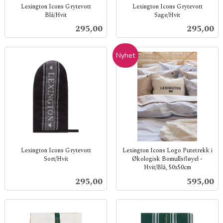
Lexington Icons Grytevott
Lexington Icons Grytevott
Blå/Hvit
Sage/Hvit
inkl.
inkl.
Pris
Pris
295,00
295,00
mva.
mva.
Nyhet
Lexington Icons Grytevott
Lexington Icons Logo Putetrekk i
Sort/Hvit
Økologisk Bomullsfløyel -
Hvit/Blå, 50x50cm
inkl.
inkl.
mva.
Pris
Pris
295,00
595,00
mva.