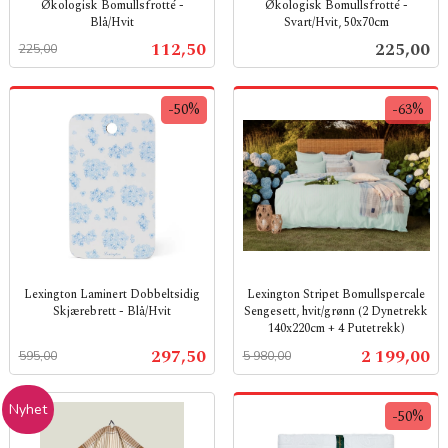
Økologisk Bomullsfrotté -
Økologisk Bomullsfrotté -
Blå/Hvit
Svart/Hvit, 50x70cm
Rabatt
inkl.
inkl.
Tilbud
Pris
112,50
225,00
225,00
mva.
mva.
-50%
-63%
Lexington Laminert Dobbeltsidig
Lexington Stripet Bomullspercale
Skjærebrett - Blå/Hvit
Sengesett, hvit/grønn (2 Dynetrekk
140x220cm + 4 Putetrekk)
Rabatt
inkl.
Rabatt
inkl.
mva.
Tilbud
Tilbud
297,50
2 199,00
595,00
5 980,00
mva.
Nyhet
-50%