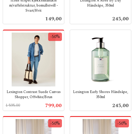
Icons stripet kjøkkenhåndkle
Lexington A Rose By Day
m/vaffelstruktur, bomullstwill -
Håndsåpe, 350ml
Svart/Hvit
inkl.
inkl.
mva.
Pris
Pris
149,00
245,00
mva.
-50%
Lexington Contrast Suede Canvas
Lexington Early Shores Håndsåpe,
Shopper, Offwhite/Brun
350ml
Rabatt
inkl.
inkl.
Tilbud
Pris
799,00
245,00
1 595,00
mva.
mva.
-50%
-50%