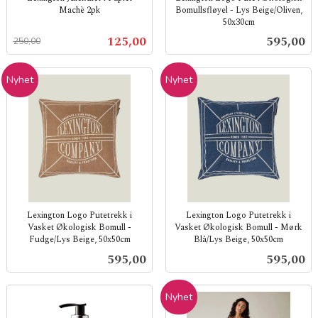
Machè 2pk
Bomullsfløyel - Lys Beige/Oliven,
50x30cm
Rabatt
inkl.
inkl.
mva.
Tilbud
Pris
125,00
595,00
250,00
mva.
Nyhet
Nyhet
Lexington Logo Putetrekk i
Lexington Logo Putetrekk i
Vasket Økologisk Bomull -
Vasket Økologisk Bomull - Mørk
Fudge/Lys Beige, 50x50cm
Blå/Lys Beige, 50x50cm
inkl.
inkl.
Pris
Pris
595,00
595,00
mva.
mva.
Nyhet