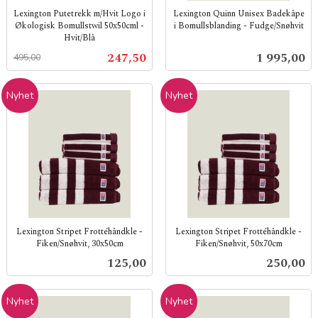
Lexington Putetrekk m/Hvit Logo i
Lexington Quinn Unisex Badekåpe
Økologisk Bomullstwil 50x50cml -
i Bomullsblanding - Fudge/Snøhvit
Hvit/Blå
inkl.
Rabatt
inkl.
mva.
Tilbud
Pris
247,50
1 995,00
495,00
mva.
Nyhet
Nyhet
Lexington Stripet Frottéhåndkle -
Lexington Stripet Frottéhåndkle -
Fiken/Snøhvit, 30x50cm
Fiken/Snøhvit, 50x70cm
inkl.
inkl.
Pris
Pris
125,00
250,00
mva.
mva.
Nyhet
Nyhet