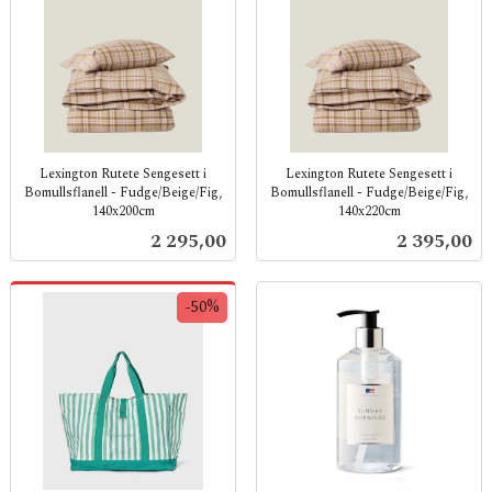
Lexington Rutete Sengesett i
Lexington Rutete Sengesett i
Bomullsflanell - Fudge/Beige/Fig,
Bomullsflanell - Fudge/Beige/Fig,
140x200cm
140x220cm
inkl.
inkl.
Pris
Pris
2 295,00
2 395,00
mva.
mva.
-50%