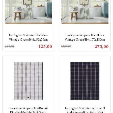
Lexington Stripete Håndkle -
Lexington Stripete Håndkle -
Vintage Green/Hvit, 50x70cm
Vintage Green/Hvit, 70x130cm
Rabatt
inkl.
Rabatt
inkl.
Tilbud
Tilbud
125,00
275,00
250,00
550,00
mva.
mva.
Lexington Stripete Lin/Bomull
Lexington Stripete Lin/Bomull
Kjøkkenhåndkle, Hvit/Svart
Kjøkkenhåndkle, Svart/Hvit