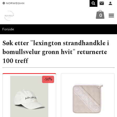
Gå
NORWEGIAN
til
innholdet
0
Forside
Søk etter "lexington strandhandkle i
bomullsvelur gronn hvit" returnerte
100 treff
-50%