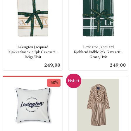
Lexington Jacquard
Lexington Jacquard
Kjøkkenhåndkle 2pk Gavesett -
Kjøkkenhåndkle 2pk Gavesett -
Beige/Hvit
Grønn/Hvit
inkl.
inkl.
Pris
Pris
249,00
249,00
mva.
mva.
Nyhet
-50%