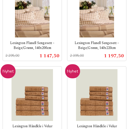
Lexington Flanell Sengesett -
Lexington Flanell Sengesett -
Beige/Grønn, 140x200cm
Beige/Grønn, 140x220cm
Rabatt
inkl.
Rabatt
inkl.
Tilbud
Tilbud
1 147,50
1 197,50
2 295,00
2 395,00
mva.
mva.
Nyhet
Nyhet
Lexington Håndkle i Velur
Lexington Håndkle i Velur