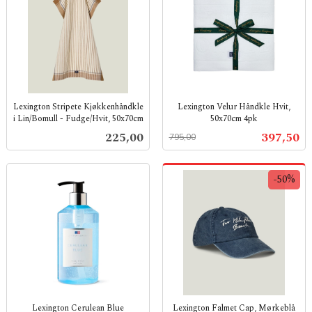
Lexington Stripete Kjøkkenhåndkle
Lexington Velur Håndkle Hvit,
i Lin/Bomull - Fudge/Hvit, 50x70cm
50x70cm 4pk
inkl.
Rabatt
inkl.
Pris
Tilbud
225,00
397,50
795,00
mva.
mva.
-50%
Lexington Cerulean Blue
Lexington Falmet Cap, Mørkeblå