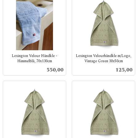
Lexington Velour Håndkle -
Lexington Velourhåndkle m/Logo,
Himmelblå, 70x130cm
Vintage Green 30x50cm
inkl.
inkl.
Pris
Pris
550,00
125,00
mva.
mva.