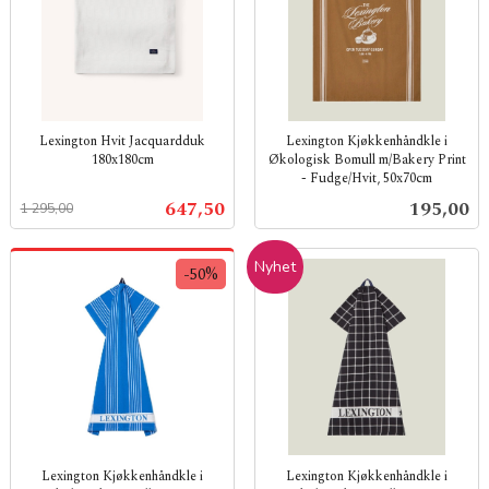
Lexington Hvit Jacquardduk
Lexington Kjøkkenhåndkle i
180x180cm
Økologisk Bomull m/Bakery Print
- Fudge/Hvit, 50x70cm
Rabatt
inkl.
inkl.
mva.
Tilbud
Pris
647,50
195,00
1 295,00
mva.
Nyhet
-50%
Lexington Kjøkkenhåndkle i
Lexington Kjøkkenhåndkle i