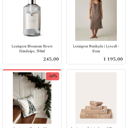
Lexington Mountain Rivers
Lexington Nattkjole i Lyocell -
Håndsåpe, 350ml
Brun
inkl.
inkl.
Pris
Pris
245,00
1 195,00
mva.
mva.
-60%