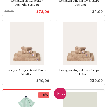
Lexington Nøtteknekker
Lexington Original towel Taupe -
Putetrekk 50x50cm
30x50cm
Rabatt
inkl.
inkl.
Tilbud
Pris
278,00
125,00
695,00
mva.
mva.
Lexington Original towel Taupe -
Lexington Original towel Taupe -
50x70cm
70x130cm
inkl.
inkl.
Pris
Pris
250,00
550,00
mva.
mva.
Nyhet
-50%