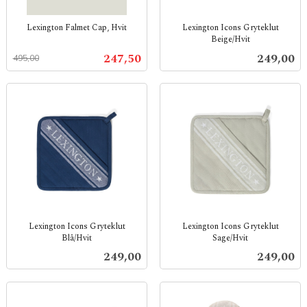
Lexington Falmet Cap, Hvit
Lexington Icons Gryteklut
Beige/Hvit
Rabatt
inkl.
inkl.
mva.
Tilbud
Pris
247,50
249,00
495,00
mva.
Lexington Icons Gryteklut
Lexington Icons Gryteklut
Blå/Hvit
Sage/Hvit
inkl.
inkl.
Pris
Pris
249,00
249,00
mva.
mva.