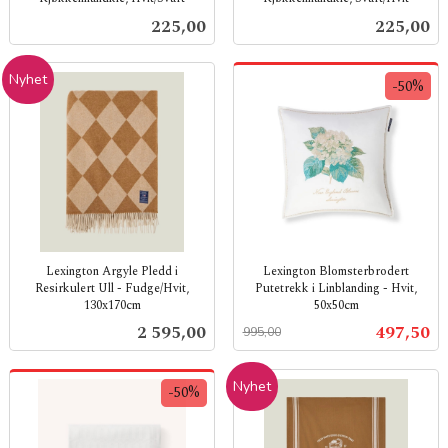
inkl.
inkl.
Pris
Pris
225,00
225,00
mva.
mva.
Nyhet
-50%
Lexington Argyle Pledd i
Lexington Blomsterbrodert
Resirkulert Ull - Fudge/Hvit,
Putetrekk i Linblanding - Hvit,
130x170cm
50x50cm
inkl.
Rabatt
inkl.
Pris
Tilbud
2 595,00
497,50
995,00
mva.
mva.
Nyhet
-50%