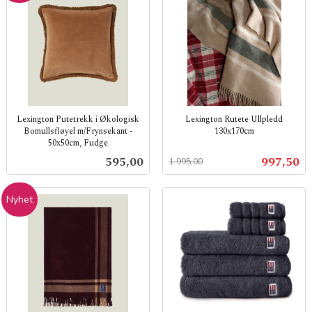
Lexington Putetrekk i Økologisk
Lexington Rutete Ullpledd
Bomullsfløyel m/Frynsekant -
130x170cm
50x50cm, Fudge
Rabatt
inkl.
inkl.
mva.
Pris
Tilbud
595,00
997,50
1 995,00
mva.
Nyhet