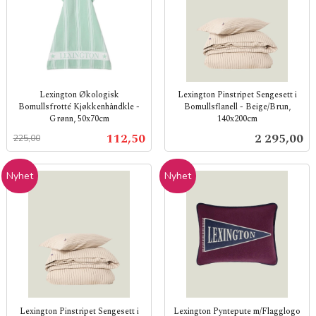
Lexington Økologisk
Lexington Pinstripet Sengesett i
Bomullsfrotté Kjøkkenhåndkle -
Bomullsflanell - Beige/Brun,
Grønn, 50x70cm
140x200cm
Rabatt
inkl.
inkl.
Tilbud
Pris
112,50
2 295,00
225,00
mva.
mva.
Nyhet
Nyhet
Lexington Pinstripet Sengesett i
Lexington Pyntepute m/Flagglogo