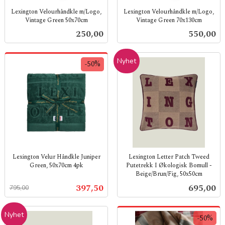
Lexington Velourhåndkle m/Logo,
Lexington Velourhåndkle m/Logo,
Vintage Green 50x70cm
Vintage Green 70x130cm
inkl.
inkl.
Pris
Pris
250,00
550,00
mva.
mva.
Nyhet
-50%
Lexington Velur Håndkle Juniper
Lexington Letter Patch Tweed
Green, 50x70cm 4pk
Putetrekk I Økologisk Bomull -
Beige/Brun/Fig, 50x50cm
Rabatt
inkl.
inkl.
mva.
Tilbud
Pris
397,50
695,00
795,00
mva.
Nyhet
-50%