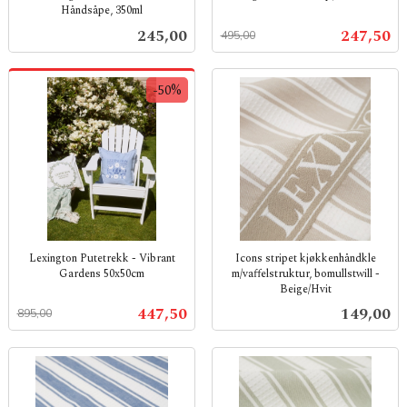
Håndsåpe, 350ml
Rabatt
inkl.
inkl.
mva.
Pris
Tilbud
245,00
247,50
495,00
mva.
-50%
Lexington Putetrekk - Vibrant
Icons stripet kjøkkenhåndkle
Gardens 50x50cm
m/vaffelstruktur, bomullstwill -
Beige/Hvit
Rabatt
inkl.
inkl.
mva.
Tilbud
Pris
447,50
149,00
895,00
mva.