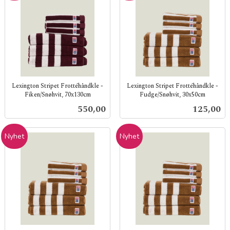
Lexington Stripet Frottéhåndkle -
Lexington Stripet Frottéhåndkle -
Fiken/Snøhvit, 70x130cm
Fudge/Snøhvit, 30x50cm
inkl.
inkl.
Pris
Pris
550,00
125,00
mva.
mva.
Nyhet
Nyhet