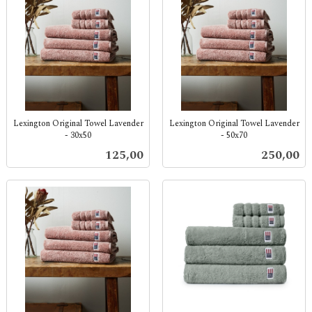
Lexington Original Towel Lavender
Lexington Original Towel Lavender
- 30x50
- 50x70
inkl.
inkl.
Pris
Pris
125,00
250,00
mva.
mva.