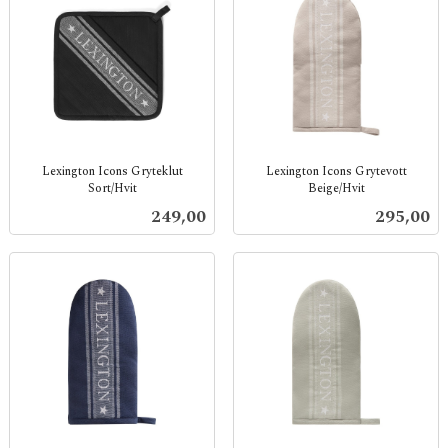
Lexington Icons Gryteklut
Lexington Icons Grytevott
Sort/Hvit
Beige/Hvit
inkl.
inkl.
Pris
Pris
249,00
295,00
mva.
mva.