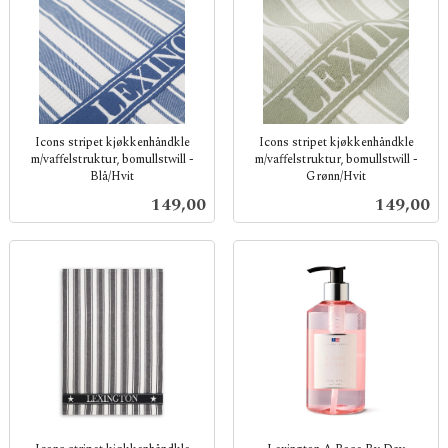
Icons stripet kjøkkenhåndkle
Icons stripet kjøkkenhåndkle
m/vaffelstruktur, bomullstwill -
m/vaffelstruktur, bomullstwill -
Blå/Hvit
Grønn/Hvit
inkl.
inkl.
Pris
Pris
149,00
149,00
mva.
mva.