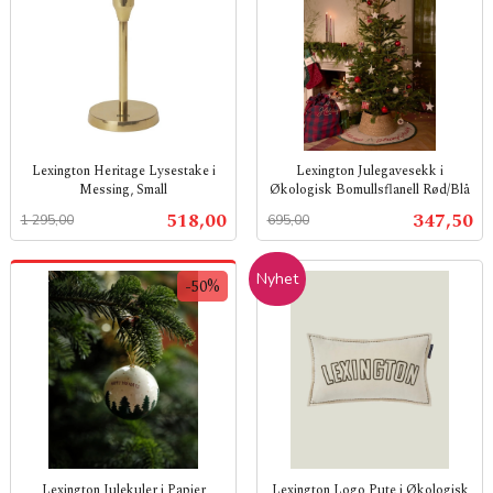
Lexington Heritage Lysestake i
Lexington Julegavesekk i
Messing, Small
Økologisk Bomullsflanell Rød/Blå
Rabatt
inkl.
Rabatt
inkl.
Tilbud
Tilbud
518,00
347,50
1 295,00
695,00
mva.
mva.
Nyhet
-50%
Lexington Julekuler i Papier
Lexington Logo Pute i Økologisk