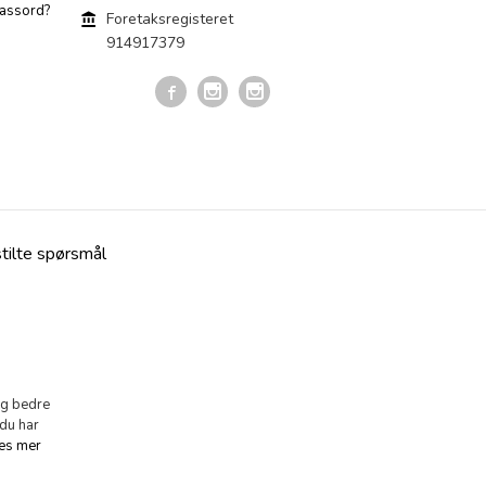
assord?
Foretaksregisteret
914917379
stilte spørsmål
eg bedre
 du har
es mer