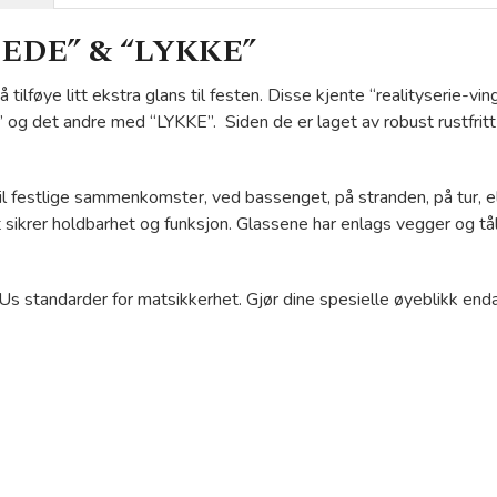
“GLEDE” & “LYKKE”
 å tilføye litt ekstra glans til festen. Disse kjente “realityserie-
g det andre med “LYKKE”. Siden de er laget av robust rustfritt 
il festlige sammenkomster, ved bassenget, på stranden, på tur, ell
let sikrer holdbarhet og funksjon. Glassene har enlags vegger og
l EUs standarder for matsikkerhet. Gjør dine spesielle øyeblikk