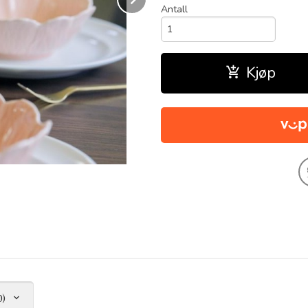
Antall
Kjøp
0)