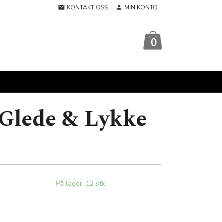
KONTAKT OSS
MIN KONTO
0
 Glede & Lykke
På lager: 12 stk.