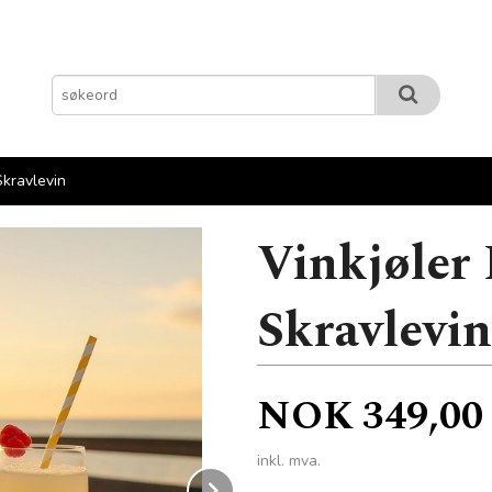
Skravlevin
Vinkjøler 
Skravlevin
Pris
NOK
349,00
inkl. mva.
Next