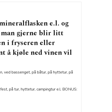
 mineralflasken e.l. og
man gjerne blir litt
 i fryseren eller
mt å kjøle ned vinen vil
en, ved bassenget, på båtur, på hyttetur, på
est, på tur, hyttetur, campingtur e.l. BONUS: