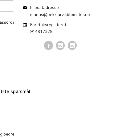
E-postadresse
marius@bekkjarvikblomster.no
assord?
Foretaksregisteret
914917379
stilte spørsmål
eg bedre