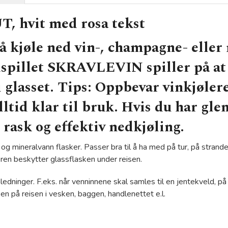
 hvit med rosa tekst
l å kjøle ned vin-, champagne- eller
spillet SKRAVLEVIN spiller på at 
 glasset. Tips:
Oppbevar vinkjøleren
lltid klar til bruk. Hvis du har gle
 rask og effektiv nedkjøling.
- og mineralvann flasker. Passer bra til å ha med på tur, på strand
eren beskytter glassflasken under reisen.
inger. F.eks. når venninnene skal samles til en jentekveld, på f
en på reisen i vesken, baggen, handlenettet e.l.