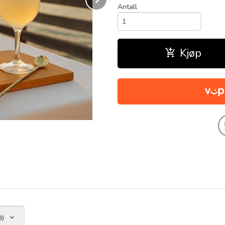
Antall
Kjøp
0)