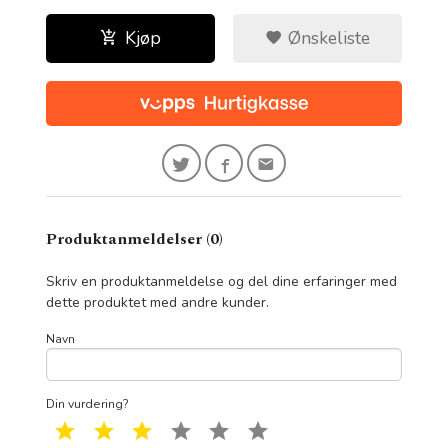
Kjøp
Ønskeliste
Produktanmeldelser (0)
Skriv en produktanmeldelse og del dine erfaringer med
dette produktet med andre kunder.
Navn
Din vurdering?
1 star
2 star
3 star
4 star
5 star
6 star