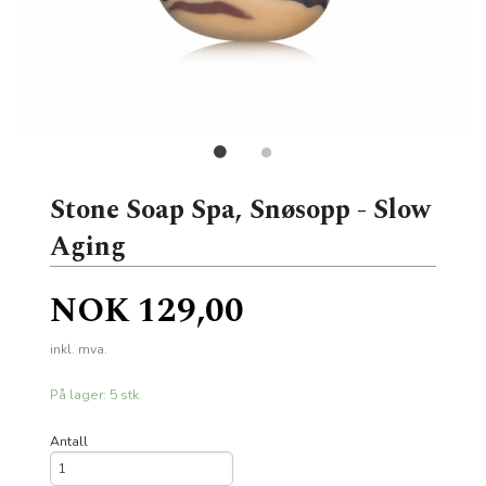
Stone Soap Spa, Snøsopp - Slow
Aging
Pris
NOK
129,00
inkl. mva.
På lager: 5 stk.
Antall