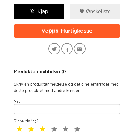
Kjøp
Ønskeliste
Produktanmeldelser (0)
Skriv en produktanmeldelse og del dine erfaringer med
dette produktet med andre kunder.
Navn
Din vurdering?
1 star
2 star
3 star
4 star
5 star
6 star