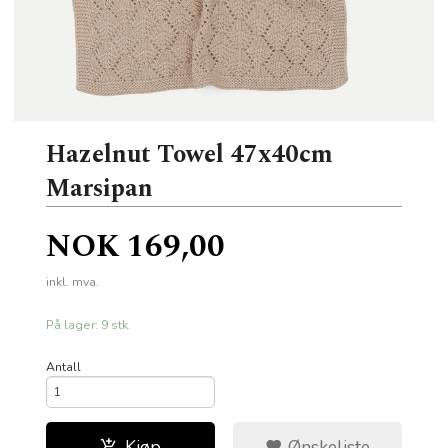
Hazelnut Towel 47x40cm
Marsipan
Pris
NOK
169,00
inkl. mva.
På lager: 9 stk.
Antall
Kjøp
Ønskeliste