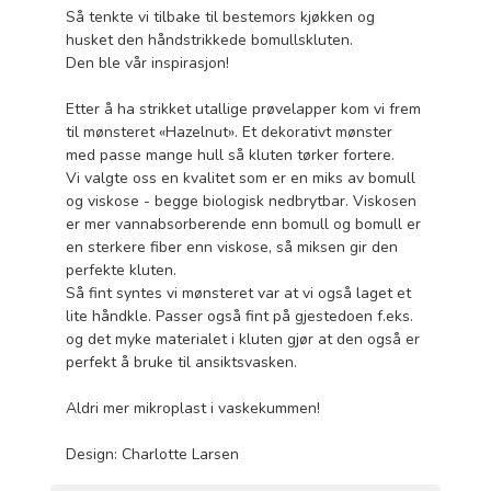
Så tenkte vi tilbake til bestemors kjøkken og
husket den håndstrikkede bomullskluten.
Den ble vår inspirasjon!
Etter å ha strikket utallige prøvelapper kom vi frem
til mønsteret «Hazelnut». Et dekorativt mønster
med passe mange hull så kluten tørker fortere.
Vi valgte oss en kvalitet som er en miks av bomull
og viskose - begge biologisk nedbrytbar. Viskosen
er mer vannabsorberende enn bomull og bomull er
en sterkere fiber enn viskose, så miksen gir den
perfekte kluten.
Så fint syntes vi mønsteret var at vi også laget et
lite håndkle. Passer også fint på gjestedoen f.eks.
og det myke materialet i kluten gjør at den også er
perfekt å bruke til ansiktsvasken.
Aldri mer mikroplast i vaskekummen!
Design: Charlotte Larsen