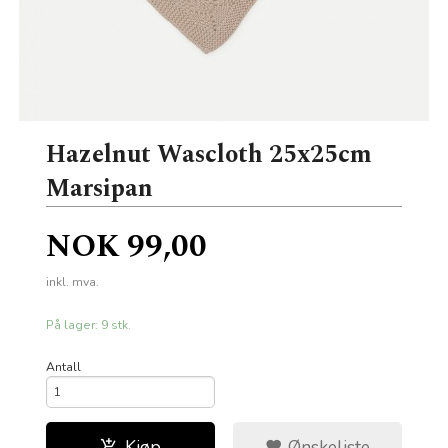
Hazelnut Wascloth 25x25cm
Marsipan
Pris
NOK
99,00
inkl. mva.
På lager: 9 stk.
Antall
Kjøp
Ønskeliste