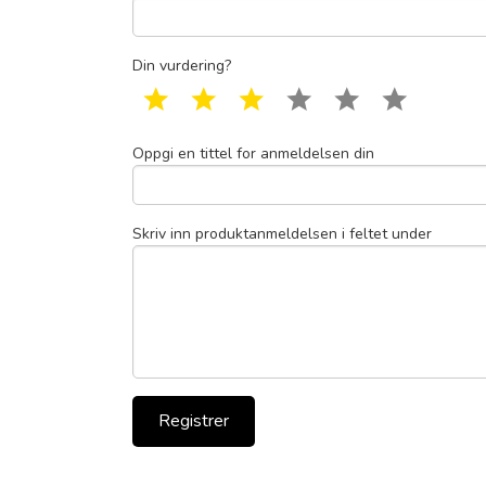
Din vurdering?
1 star
2 star
3 star
4 star
5 star
6 star
Oppgi en tittel for anmeldelsen din
Skriv inn produktanmeldelsen i feltet under