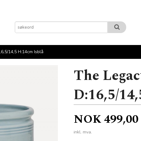
6,5/14,5 H:14cm Isblå
The Legac
D:16,5/14,
Pris
NOK
499,00
inkl. mva.