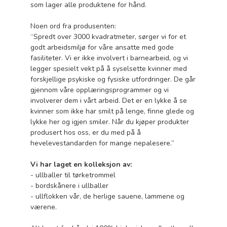
som lager alle produktene for hånd.
Noen ord fra produsenten:
“Spredt over 3000 kvadratmeter, sørger vi for et
godt arbeidsmiljø for våre ansatte med gode
fasiliteter. Vi er ikke involvert i barnearbeid, og vi
legger spesielt vekt på å syselsette kvinner med
forskjellige psykiske og fysiske utfordringer. De går
gjennom våre opplæringsprogrammer og vi
involverer dem i vårt arbeid. Det er en lykke å se
kvinner som ikke har smilt på lenge, finne glede og
lykke her og igjen smiler. Når du kjøper produkter
produsert hos oss, er du med på å
hevelevestandarden for mange nepalesere.”
Vi har laget en kolleksjon av:
- ullballer til tørketrommel
- bordskånere i ullballer
- ullflokken vår, de herlige sauene, lammene og
værene.