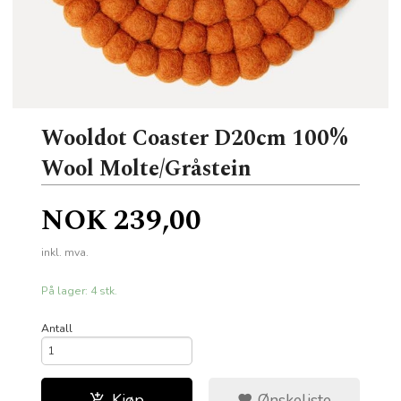
Wooldot Coaster D20cm 100%
Wool Molte/Gråstein
Pris
NOK
239,00
inkl. mva.
På lager: 4 stk.
Antall
Kjøp
Ønskeliste