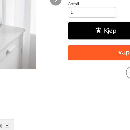
Antall
Kjøp
0)