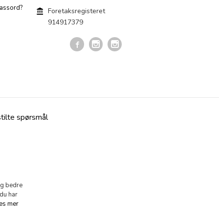
assord?
Foretaksregisteret
914917379
stilte spørsmål
eg bedre
 du har
es mer