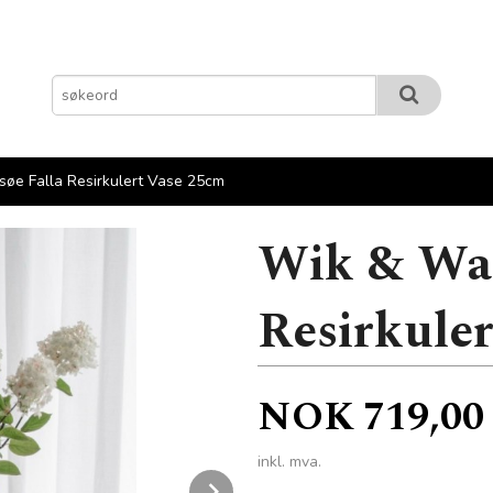
øe Falla Resirkulert Vase 25cm
Wik & Wal
Resirkule
Pris
NOK
719,00
inkl. mva.
Next