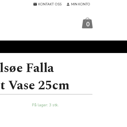
KONTAKT OSS
MIN KONTO
0
søe Falla
rt Vase 25cm
På lager: 3 stk.