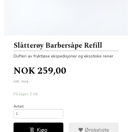
Slåtterøy Barbersåpe Refill
Duften av fryktløse ekspedisjoner og eksotiske reiser
Pris
NOK
259,00
inkl. mva.
På lager: 2 stk.
Antall
Kjøp
Ønskeliste